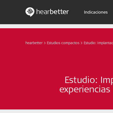
Indicaciones
Skip
Hearbetter > Buscar
to
content
hearbetter
>
Estudios compactos
>
Estudio: Implantac
Estudio: Im
experiencias