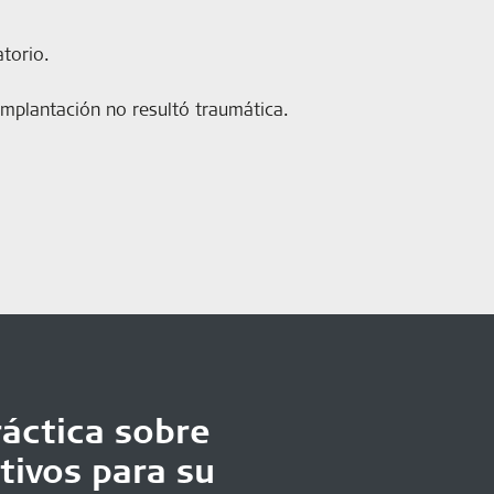
atorio.
 implantación no resultó traumática.
áctica sobre
tivos para su