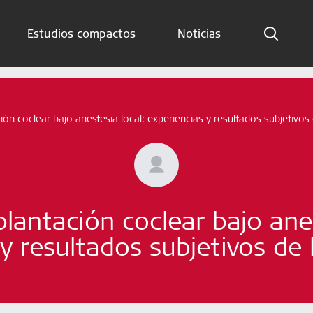
Estudios compactos
Noticias
Indicaciones
Estudios compactos
ión coclear bajo anestesia local: experiencias y resultados subjetivos
Noticias
Suscríbete ahora
plantación coclear bajo anes
Spanish – Spain
 y resultados subjetivos de 
Síganos