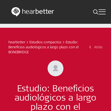
Toggle 
Skip
Hearbetter > Buscar
Atrás
Indicaciones
to
content
Estudios compactos
hearbetter
>
Estudios compactos
>
Estudio:
Buscar
Beneficios audiológicos a largo plazo con el
Atrás
Noticias
BONEBRIDGE
Suscríbete ahora
Spanish – Spain
Estudio: Beneficios
Síganos
audiológicos a largo
plazo con el