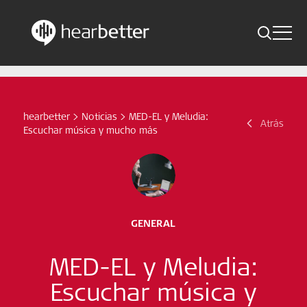
Toggle 
Skip
Hearbetter > Buscar
Atrás
Indicaciones
to
content
Estudios compactos
hearbetter
>
Noticias
>
MED-EL y Meludia:
Buscar
Atrás
Escuchar música y mucho más
Noticias
Suscríbete ahora
Spanish – Spain
GENERAL
Síganos
MED-EL y Meludia:
Escuchar música y