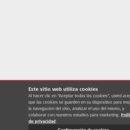
Este sitio web utiliza cookies
Al hacer clic en “Aceptar todas las cookies”, usted ace
que las cookies se guarden en su dispositivo para mej
la navegación del sitio, analizar el uso del mismo, y
colaborar con nuestros estudios para marketing.
Polí
de privacidad
.
Configuración de cookies