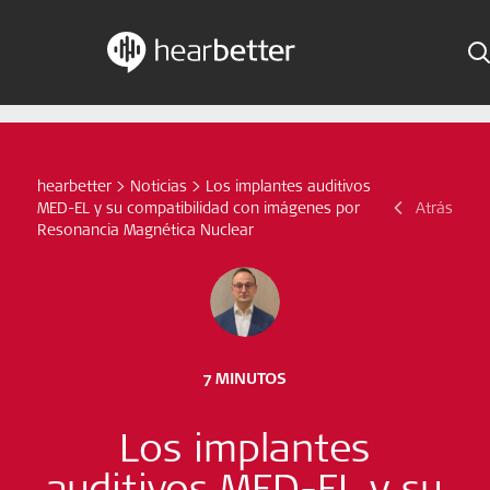
Skip
Hearbetter > Buscar
Indicaciones
to
content
Estudios compactos
hearbetter
>
Noticias
>
Los implantes auditivos
Buscar
MED-EL y su compatibilidad con imágenes por
Atrás
Noticias
Resonancia Magnética Nuclear
Suscríbete ahora
Spanish – Spain
7 MINUTOS
Síganos
Los implantes
auditivos MED-EL y su