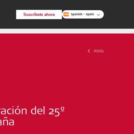
Suscríbete ahora
Spanish – Spain
Atrás
Atrás
Buscar
ración del 25º
aña