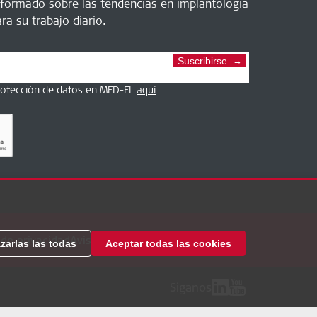
nformado sobre las tendencias en implantología
ra su trabajo diario.
Suscribirse
protección de datos en MED-EL
aquí
.
 de privacidad
Aviso Legal
Configuración de cookies
zarlas las todas
Aceptar todas las cookies
Siganos