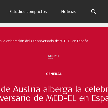
Estudios compactos
Noticias
Indicaciones
Estudios compactos
a la celebración del 25º aniversario de MED-EL en España
Noticias
Suscríbete ahora
GENERAL
Spanish – Spain
e Austria alberga la celeb
Síganos
iversario de MED-EL en Esp