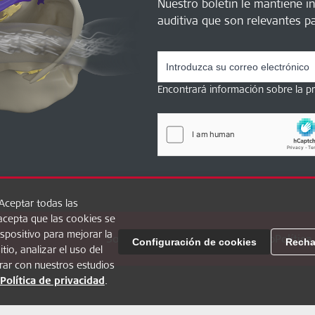
Nuestro boletín le mantiene i
auditiva que son relevantes pa
Encontrará información sobre la 
“Aceptar todas las
acepta que las cookies se
spositivo para mejorar la
Sobre Hearbetter
FAQ
MED-EL Pro
Política
Configuración de cookies
Recha
tio, analizar el uso del
rar con nuestros estudios
Política de privacidad
.