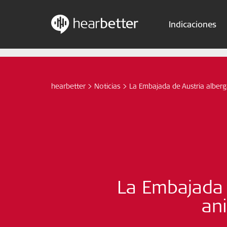
Indicaciones
Skip
Hearbetter > Buscar
to
content
hearbetter
>
Noticias
>
La Embajada de Austria alberg
La Embajada d
an