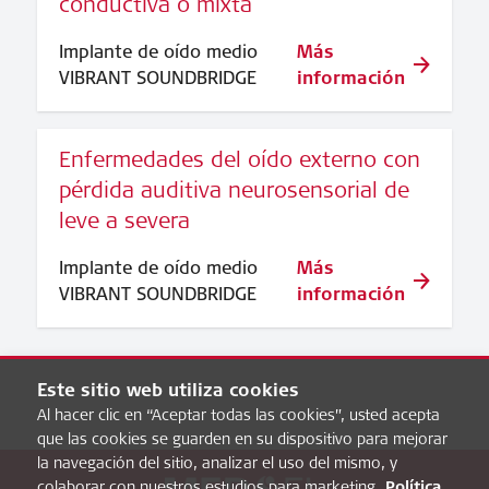
conductiva o mixta
Implante de oído medio
Más
VIBRANT SOUNDBRIDGE
información
Enfermedades del oído externo con
pérdida auditiva neurosensorial de
leve a severa
Implante de oído medio
Más
VIBRANT SOUNDBRIDGE
información
Este sitio web utiliza cookies
Al hacer clic en “Aceptar todas las cookies”, usted acepta
que las cookies se guarden en su dispositivo para mejorar
la navegación del sitio, analizar el uso del mismo, y
colaborar con nuestros estudios para marketing.
Política