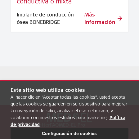
conductiva o mixta
Implante de conducción
Más
ósea BONEBRIDGE
información
Este sitio web utiliza cookies
Al hacer clic en “Aceptar todas las cookies”, usted acepta
que las cookies se guarden en su dispositivo para mejorar
la navegación del sitio, analizar el uso del mismo, y
colaborar con nuestros estudios para marketing.
Política
de privacidad
.
Sobre Hearbetter
FAQ
MED-EL Pro
Política de privacidad
Aviso Legal
Configuración de cookies
Configuración de cookies