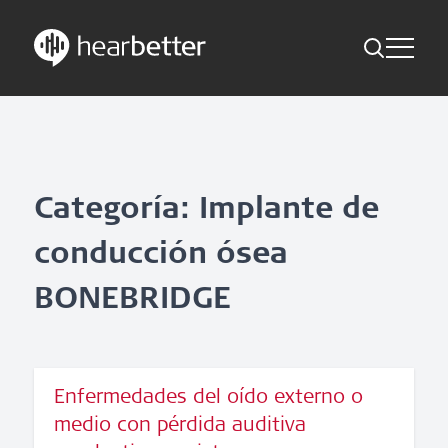
Toggle Me
Skip
Hearbetter > Buscar
Atrás
Indicaciones
to
content
Estudios compactos
Buscar
Noticias
Categoría: Implante de
conducción ósea
Suscríbete ahora
BONEBRIDGE
Spanish – Spain
Síganos
Enfermedades del oído externo o
medio con pérdida auditiva