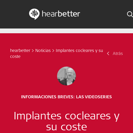
Skip
Hearbetter > Buscar
Indicaciones
to
content
Estudios compactos
hearbetter
>
Noticias
>
Implantes cocleares y su
Buscar
Atrás
coste
Noticias
Suscríbete ahora
Spanish – Spain
INFORMACIONES BREVES: LAS VIDEOSERIES
Síganos
Implantes cocleares y
su coste