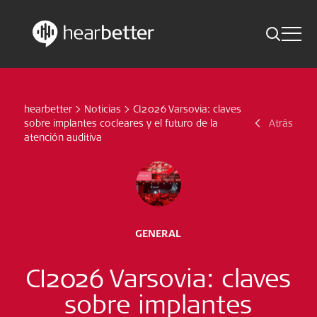
Toggle 
Skip
Hearbetter > Buscar
Atrás
Indicaciones
to
content
hearbetter
>
Noticias
>
CI2026 Varsovia: claves
Estudios compactos
Buscar
sobre implantes cocleares y el futuro de la
Atrás
atención auditiva
Noticias
Suscríbete ahora
Spanish – Spain
GENERAL
Síganos
CI2026 Varsovia: claves
sobre implantes