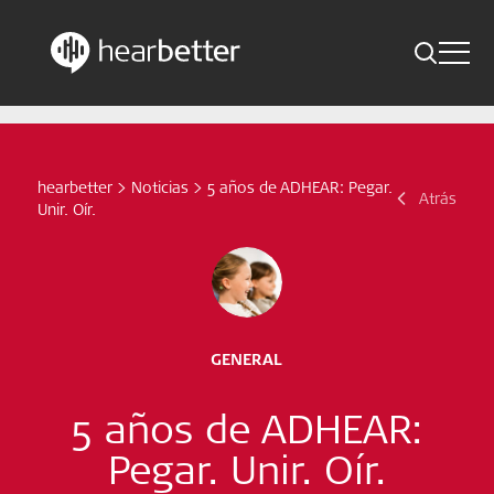
Toggle 
Skip
Hearbetter > Buscar
Atrás
Indicaciones
to
content
Estudios compactos
hearbetter
>
Noticias
>
5 años de ADHEAR: Pegar.
Buscar
Atrás
Unir. Oír.
Noticias
Suscríbete ahora
Spanish – Spain
GENERAL
Síganos
5 años de ADHEAR:
Pegar. Unir. Oír.