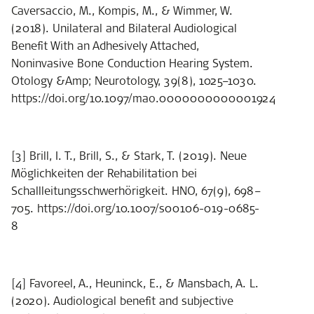
Caversaccio, M., Kompis, M., & Wimmer, W.
(2018). Unilateral and Bilateral Audiological
Benefit With an Adhesively Attached,
Noninvasive Bone Conduction Hearing System.
Otology &Amp; Neurotology, 39(8), 1025–1030.
https://doi.org/10.1097/mao.0000000000001924
[3] Brill, I. T., Brill, S., & Stark, T. (2019). Neue
Möglichkeiten der Rehabilitation bei
Schallleitungsschwerhörigkeit. HNO, 67(9), 698–
705. https://doi.org/10.1007/s00106-019-0685-
8
[4] Favoreel, A., Heuninck, E., & Mansbach, A. L.
(2020). Audiological benefit and subjective